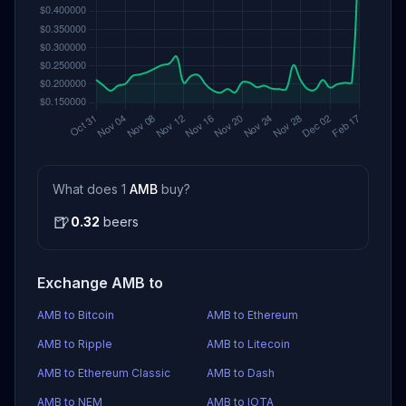
What does 1
AMB
buy?
🍺
0.32
beers
Exchange AMB to
AMB to Bitcoin
AMB to Ethereum
AMB to Ripple
AMB to Litecoin
AMB to Ethereum Classic
AMB to Dash
AMB to NEM
AMB to IOTA