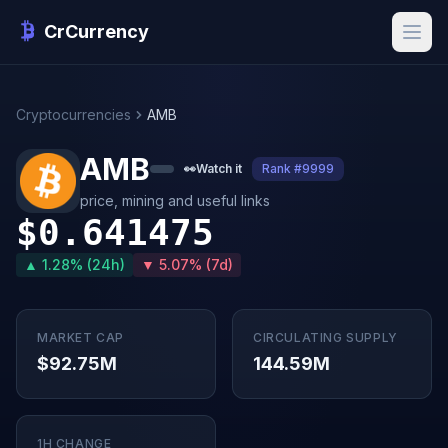
CrCurrency
Cryptocurrencies
AMB
AMB
👀
Watch it
Rank #9999
price, mining and useful links
$0.641475
▲ 1.28% (24h)
▼ 5.07% (7d)
MARKET CAP
CIRCULATING SUPPLY
$92.75M
144.59M
1H CHANGE