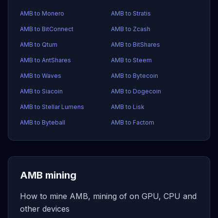
AMB to Monero
AMB to Stratis
AMB to BitConnect
AMB to Zcash
AMB to Qtum
AMB to BitShares
AMB to AntShares
AMB to Steem
AMB to Waves
AMB to Bytecoin
AMB to Siacoin
AMB to Dogecoin
AMB to Stellar Lumens
AMB to Lisk
AMB to Byteball
AMB to Factom
AMB mining
How to mine AMB, mining of on GPU, CPU and
other devices