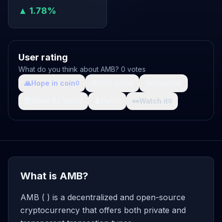
▲ 1.78%
User rating
What do you think about AMB? 0 votes
🙏
Hope in coin
💩
Shit coin
🚀
Growth
0
0
0
🤯
What da fuck
🩸
Pain
👀
Watch it
0
0
0
What is AMB?
AMB ( ) is a decentralized and open-source
cryptocurrency that offers both private and