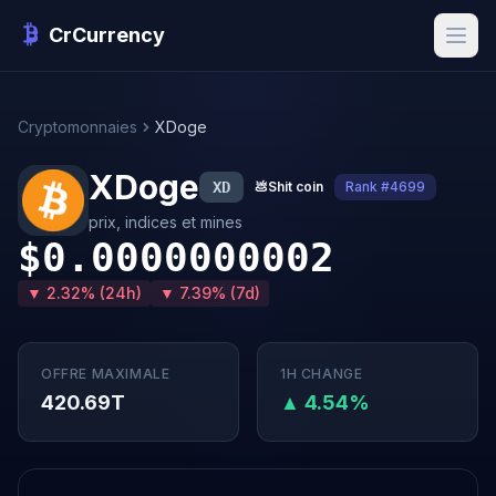
CrCurrency
Cryptomonnaies
XDoge
XDoge
XD
💩
Shit coin
Rank #4699
prix, indices et mines
$0.0000000002
▼ 2.32% (24h)
▼ 7.39% (7d)
OFFRE MAXIMALE
1H CHANGE
420.69T
▲ 4.54%