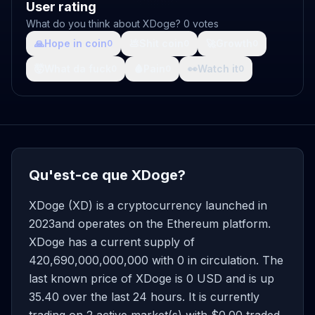
User rating
What do you think about XDoge? 0 votes
🙏
Hope in coin
💩
Shit coin
🚀
Growth
0
0
0
🤯
What da fuck
🩸
Pain
👀
Watch it
0
0
0
Qu'est-ce que XDoge?
XDoge (XD) is a cryptocurrency launched in
2023and operates on the Ethereum platform.
XDoge has a current supply of
420,690,000,000,000 with 0 in circulation. The
last known price of XDoge is 0 USD and is up
35.40 over the last 24 hours. It is currently